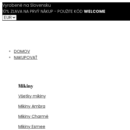
Vyrobené na Slovensku
10% ZĽAVA NA PRVÝ NÁKUP - POUŽITE KÓD
WELCOME
DOMOV
NAKUPOVAŤ
Mikiny
Všetky mikiny
Mikiny Ambra
Mikiny Charmé
Mikiny Esmee