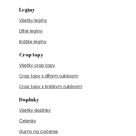
Legíny
Všetky legíny
Dlhé legíny
Krátke legíny
Crop topy
Všetky crop topy
Crop topy s dlhým rukávom
Crop topy s krátkym rukávom
Doplnky
Všetky doplnky
Čelenky
Gumy na cvičenie