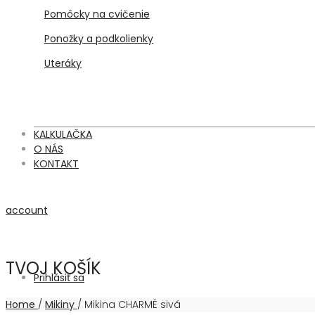
Pomôcky na cvičenie
Ponožky a podkolienky
Uteráky
KALKULAČKA
O NÁS
KONTAKT
account
TVOJ KOŠÍK
Prihlásiť sa
Home
/
Mikiny
/
Mikina CHARMÉ sivá