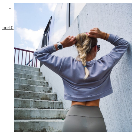
Zaregistrovať sa
cart
0