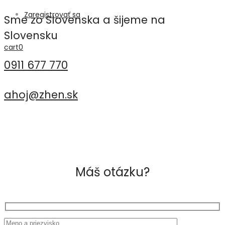
Zaregistrovať sa
Sme zo Slovenska a šijeme na
Slovensku
cart
0
0911 677 770
ahoj@zhen.sk
Máš otázku?