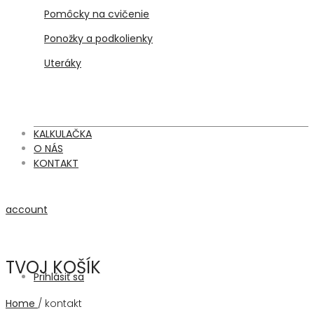
Pomôcky na cvičenie
Ponožky a podkolienky
Uteráky
KALKULAČKA
O NÁS
KONTAKT
account
TVOJ KOŠÍK
Prihlásiť sa
Home
/
kontakt