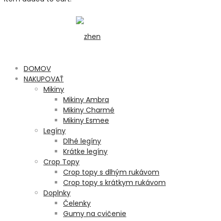
DOMOV
NAKUPOVAŤ
Mikiny
Mikiny Ambra
Mikiny Charmé
Mikiny Esmee
Legíny
Dlhé legíny
Krátke legíny
Crop Topy
Crop topy s dlhým rukávom
Crop topy s krátkym rukávom
Doplnky
Čelenky
Gumy na cvičenie