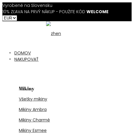
Vyrobené na Slovensku
10% ZĽAVA NA PRVÝ NÁKUP - POUŽITE KÓD
WELCOME
DOMOV
NAKUPOVAŤ
Mikiny
Všetky mikiny
Mikiny Ambra
Mikiny Charmé
Mikiny Esmee