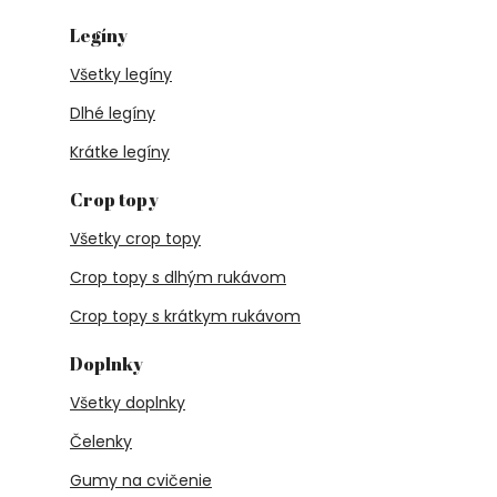
Legíny
Všetky legíny
Dlhé legíny
Krátke legíny
Crop topy
Všetky crop topy
Crop topy s dlhým rukávom
Crop topy s krátkym rukávom
Doplnky
Všetky doplnky
Čelenky
Gumy na cvičenie