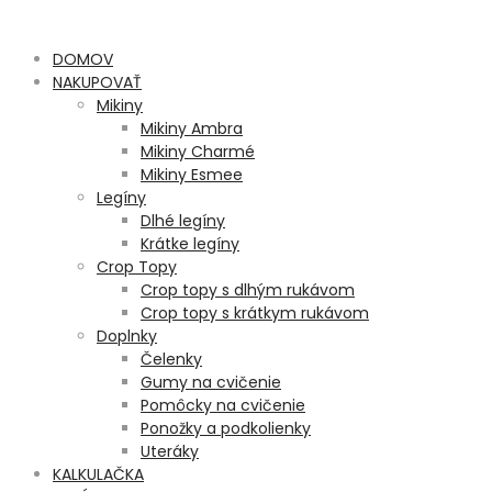
DOMOV
NAKUPOVAŤ
Mikiny
Mikiny Ambra
Mikiny Charmé
Mikiny Esmee
Legíny
Dlhé legíny
Krátke legíny
Crop Topy
Crop topy s dlhým rukávom
Crop topy s krátkym rukávom
Doplnky
Čelenky
Gumy na cvičenie
Pomôcky na cvičenie
Ponožky a podkolienky
Uteráky
KALKULAČKA