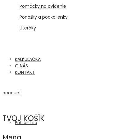
Pomôcky na cvičenie
Ponožky a podkolienky
Uteráky
KALKULAČKA
O NÁS
KONTAKT
account
TVOJ KOŠÍK
Prihlásiť sa
Mena