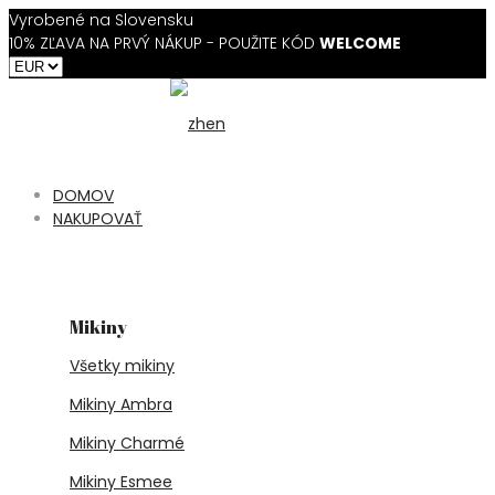
Vyrobené na Slovensku
10% ZĽAVA NA PRVÝ NÁKUP - POUŽITE KÓD
WELCOME
DOMOV
NAKUPOVAŤ
Mikiny
Všetky mikiny
Mikiny Ambra
Mikiny Charmé
Mikiny Esmee