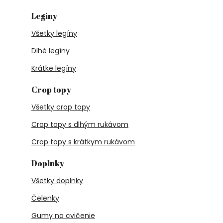
Legíny
Všetky legíny
Dlhé legíny
Krátke legíny
Crop topy
Všetky crop topy
Crop topy s dlhým rukávom
Crop topy s krátkym rukávom
Doplnky
Všetky doplnky
Čelenky
Gumy na cvičenie