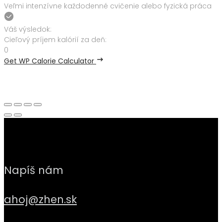
Veľmi intenzívne každodenné cvičenie alebo fyzická práca
Váš výsledok:
Cieľový príjem kalórií za deň:
0
Get WP Calorie Calculator
Napíš nám
ahoj@zhen.sk