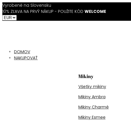
Vyrobené na Slovensku
10% ZĽAVA NA PRVÝ NÁKUP - POUŽITE KÓD
WELCOME
DOMOV
NAKUPOVAŤ
Mikiny
Všetky mikiny
Mikiny Ambra
Mikiny Charmé
Mikiny Esmee