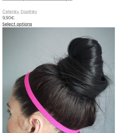
Čelenky
,
Doplnky
9,90
€
Select options