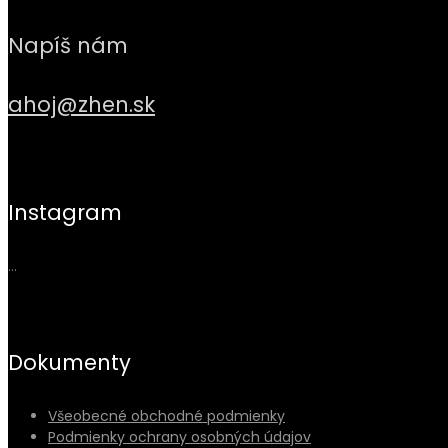
Napíš nám
ahoj@zhen.sk
Instagram
…
Dokumenty
Všeobecné obchodné podmienky
Podmienky ochrany osobných údajov