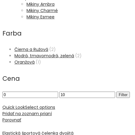
Mikiny Ambra
Mikiny Charmé
Mikiny Esmee
Farba
Čierna a Ružová
(2)
Modrá, tmavomodrá, zelená
(2)
Oranžová
(1)
Cena
Min
Max
Filter
price
price
Quick Look
Select options
Pridať na zoznam prianí
Porovnať
Elastická športová čelenka dvojitá