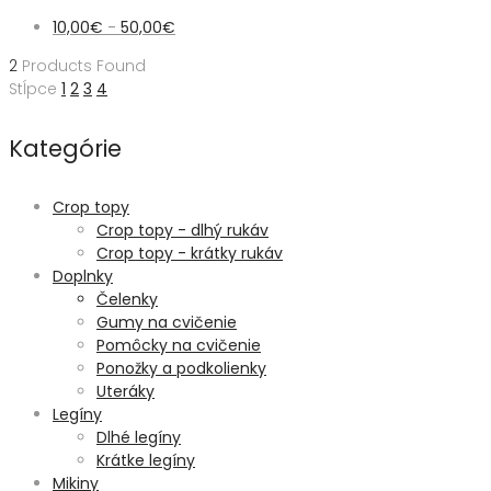
10,00
€
-
50,00
€
2
Products Found
Stĺpce
1
2
3
4
Kategórie
Crop topy
Crop topy - dlhý rukáv
Crop topy - krátky rukáv
Doplnky
Čelenky
Gumy na cvičenie
Pomôcky na cvičenie
Ponožky a podkolienky
Uteráky
Legíny
Dlhé legíny
Krátke legíny
Mikiny