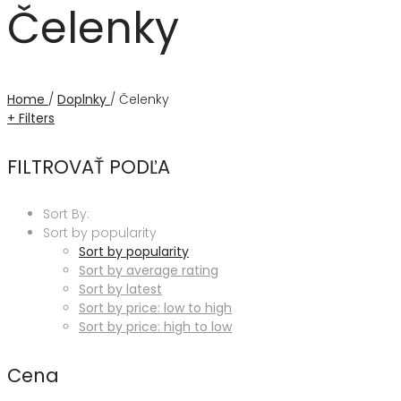
Čelenky
Home
/
Doplnky
/
Čelenky
+
Filters
FILTROVAŤ PODĽA
Sort By:
Sort by popularity
Sort by popularity
Sort by average rating
Sort by latest
Sort by price: low to high
Sort by price: high to low
Cena