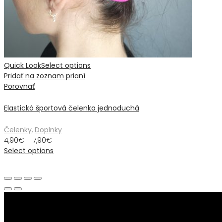
Quick Look
Select options
Pridať na zoznam prianí
Porovnať
Elastická športová čelenka jednoduchá
Čelenky
,
Doplnky
4,90
€
–
7,90
€
Select options