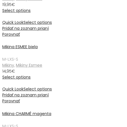
19,95
€
Select options
Quick Look
Select options
Pridať na zoznam prianí
Porovnať
Mikina ESMEE biela
M-L
XS-S
Mikiny
,
Mikiny Esmee
14,95
€
Select options
Quick Look
Select options
Pridať na zoznam prianí
Porovnať
Mikina CHARMÉ magenta
M-L
XS-S