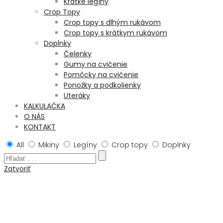
Krátke legíny
Crop Topy
Crop topy s dlhým rukávom
Crop topy s krátkym rukávom
Doplnky
Čelenky
Gumy na cvičenie
Pomôcky na cvičenie
Ponožky a podkolienky
Uteráky
KALKULAČKA
O NÁS
KONTAKT
All
Mikiny
Legíny
Crop topy
Doplnky
Zatvoriť