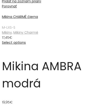
Pridať na zoznam prianí
Porovnať
Mikina CHARMÉ čierna
M-L
XS-S
Mikiny
,
Mikiny Charmé
17,45
€
Select options
Mikina AMBRA
modrá
19,95
€