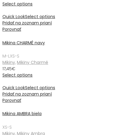
Select options
Quick Look
Select options
Pridať na zoznam prianí
Porovnať
Mikina CHARMÉ navy
M-L
XS-S
Mikiny
,
Mikiny Charmé
17,45
€
Select options
Quick Look
Select options
Pridať na zoznam prianí
Porovnať
Mikina AMBRA biela
XS-S
Mikiny
,
Mikiny Ambra