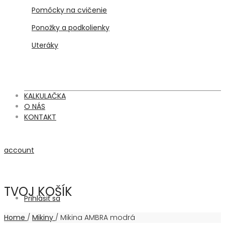
Pomôcky na cvičenie
Ponožky a podkolienky
Uteráky
KALKULAČKA
O NÁS
KONTAKT
account
TVOJ KOŠÍK
Prihlásiť sa
Home
/
Mikiny
/
Mikina AMBRA modrá