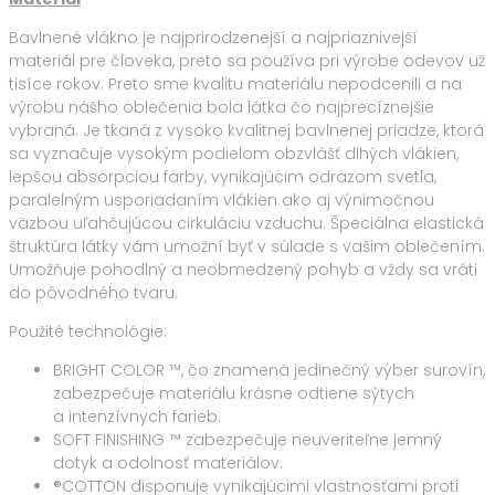
Bavlnené vlákno je najprirodzenejší a najpriaznivejší
materiál pre človeka, preto sa používa pri výrobe odevov už
tisíce rokov. Preto sme kvalitu materiálu nepodcenili a na
výrobu nášho oblečenia bola látka čo najprecíznejšie
vybraná. Je tkaná z vysoko kvalitnej bavlnenej priadze, ktorá
sa vyznačuje vysokým podielom obzvlášť dlhých vlákien,
lepšou absorpciou farby, vynikajúcim odrazom svetla,
paralelným usporiadaním vlákien ako aj výnimočnou
väzbou uľahčujúcou cirkuláciu vzduchu. Špeciálna elastická
štruktúra látky vám umožní byť v súlade s vašim oblečením.
Umožňuje pohodlný a neobmedzený pohyb a vždy sa vráti
do pôvodného tvaru.
Použité technológie:
BRIGHT COLOR ™, čo znamená jedinečný výber surovín,
zabezpečuje materiálu krásne odtiene sýtych
a intenzívnych farieb.
SOFT FINISHING ™ zabezpečuje neuveriteľne jemný
dotyk a odolnosť materiálov.
®COTTON disponuje vynikajúcimi vlastnosťami proti