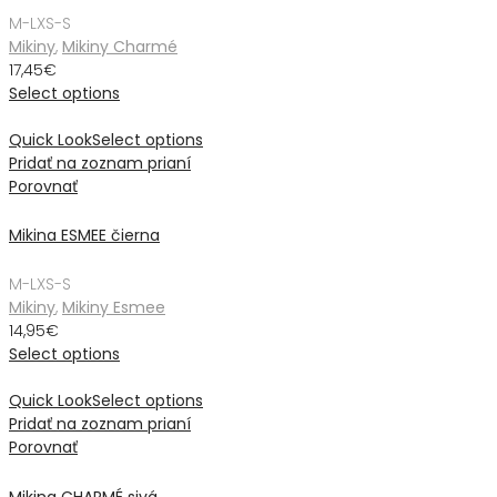
M-L
XS-S
Mikiny
,
Mikiny Charmé
17,45
€
Select options
Quick Look
Select options
Pridať na zoznam prianí
Porovnať
Mikina ESMEE čierna
M-L
XS-S
Mikiny
,
Mikiny Esmee
14,95
€
Select options
Quick Look
Select options
Pridať na zoznam prianí
Porovnať
Mikina CHARMÉ sivá