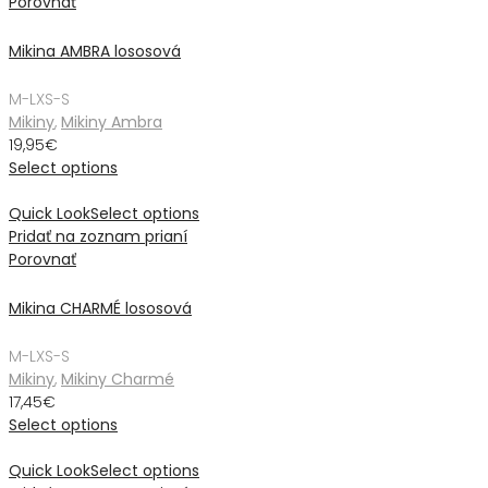
Porovnať
Mikina AMBRA lososová
M-L
XS-S
Mikiny
,
Mikiny Ambra
19,95
€
Select options
Quick Look
Select options
Pridať na zoznam prianí
Porovnať
Mikina CHARMÉ lososová
M-L
XS-S
Mikiny
,
Mikiny Charmé
17,45
€
Select options
Quick Look
Select options