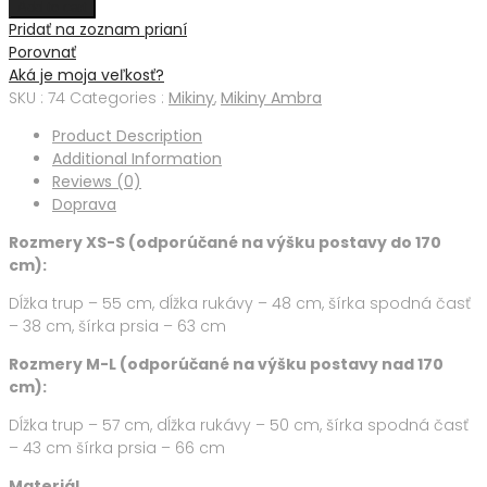
Add to cart
Pridať na zoznam prianí
Porovnať
Aká je moja veľkosť?
SKU :
74
Categories :
Mikiny
,
Mikiny Ambra
Product Description
Additional Information
Reviews (0)
Doprava
Rozmery XS-S (odporúčané na výšku postavy do 170
cm):
Dĺžka trup – 55 cm, dĺžka rukávy – 48 cm, šírka spodná časť
– 38 cm, šírka prsia – 63 cm
Rozmery M-L (odporúčané na výšku postavy nad 170
cm):
Dĺžka trup – 57 cm, dĺžka rukávy – 50 cm, šírka spodná časť
– 43 cm šírka prsia – 66 cm
Materiál