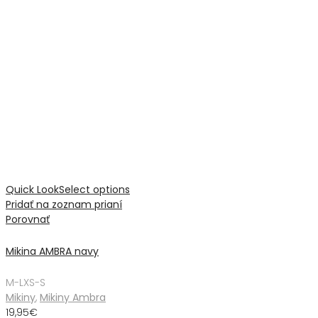
Quick Look
Select options
Pridať na zoznam prianí
Porovnať
Mikina AMBRA navy
M-L
XS-S
Mikiny
,
Mikiny Ambra
19,95
€