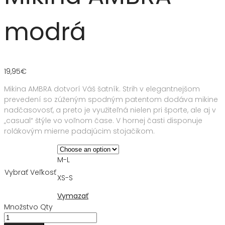
modrá
19,95
€
Mikina AMBRA dotvorí Váš šatník. Strih v elegantnejšom
prevedení so zúženým spodným patentom dodáva mikine
nadčasovosť, a preto je využiteľná nielen pri športe, ale aj v
„casual“ štýle vo voľnom čase. V hornej časti disponuje
rolákovým mierne padajúcim stojačikom.
M-L
Vybrať Veľkosť
XS-S
Vymazať
Množstvo
Qty