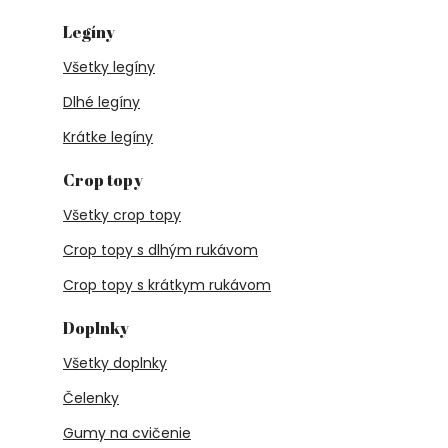
Legíny
Všetky legíny
Dlhé legíny
Krátke legíny
Crop topy
Všetky crop topy
Crop topy s dlhým rukávom
Crop topy s krátkym rukávom
Doplnky
Všetky doplnky
Čelenky
Gumy na cvičenie