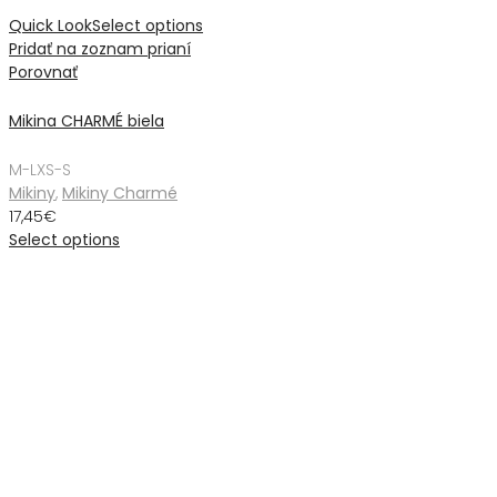
Quick Look
Select options
Pridať na zoznam prianí
Porovnať
Mikina CHARMÉ biela
M-L
XS-S
Mikiny
,
Mikiny Charmé
17,45
€
Select options