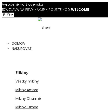
Vyrobené na Slovensku
10% ZĽAVA NA PRVÝ NÁKUP - POUŽITE KÓD
WELCOME
DOMOV
NAKUPOVAŤ
Mikiny
Všetky mikiny
Mikiny Ambra
Mikiny Charmé
Mikiny Esmee