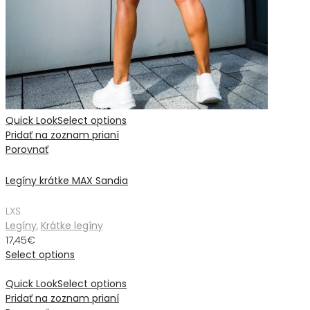
Quick Look
Select options
Pridať na zoznam prianí
Porovnať
Legíny krátke MAX Sandia
L
XS
Legíny
,
Krátke legíny
17,45
€
Select options
Quick Look
Select options
Pridať na zoznam prianí