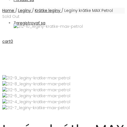
Home
/
Legíny
/
Krátke legíny
/
Legíny krátke MAX Petrol
Sold Out
Zaregistrovať sa
cart
0