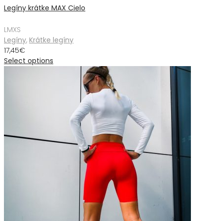
Legíny krátke MAX Cielo
L
M
XS
Legíny
,
Krátke legíny
17,45
€
Select options