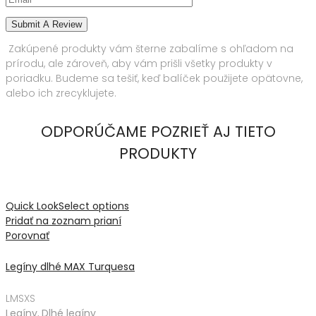
Zakúpené produkty vám šterne zabalíme s ohľadom na
prírodu, ale zároveň, aby vám prišli všetky produkty v
poriadku. Budeme sa tešiť, keď balíček použijete opätovne,
alebo ich zrecyklujete.
ODPORÚČAME POZRIEŤ AJ TIETO
PRODUKTY
Quick Look
Select options
Pridať na zoznam prianí
Porovnať
Legíny dlhé MAX Turquesa
L
M
S
XS
Legíny
,
Dlhé legíny