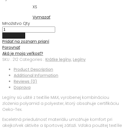
XS
Vymazať
Množstvo
Qty
Add to cart
Pridať na zoznam prianí
Porovnať
Aká je moja veľkosť?
SKU :
212
Categories :
Krátke legíny
,
Legíny
Product Description
Additional Information
Reviews (0)
Doprava
Legíny sú ušité z textílie MAX, vyrobenej kombináciou
zloženia polyamid a polyester, ktorý obsahuje certifikáciu
Oeko-Tex.
Exceletná priedušnosť materiálu umožňuje komfort pri
akejkoľvek aktivite a športovej záťaži. Vďaka použitej textílie