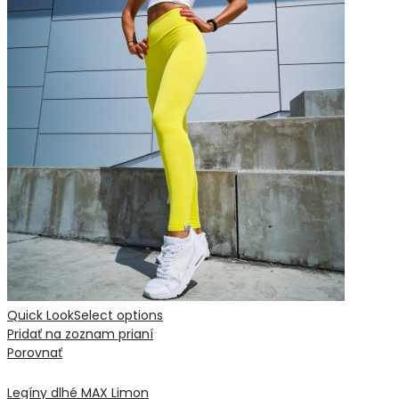
Quick Look
Select options
Pridať na zoznam prianí
Porovnať
Legíny dlhé MAX Limon