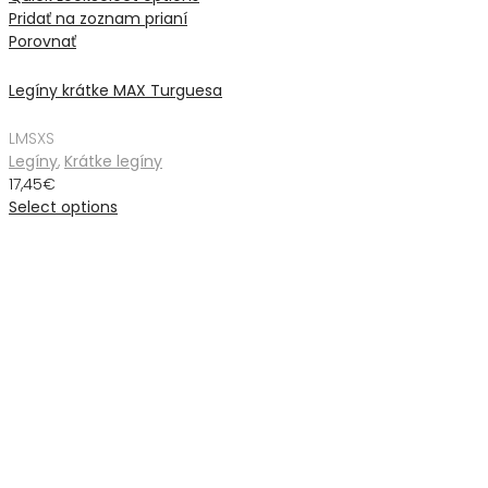
Pridať na zoznam prianí
Porovnať
Legíny krátke MAX Turguesa
L
M
S
XS
Legíny
,
Krátke legíny
17,45
€
Select options