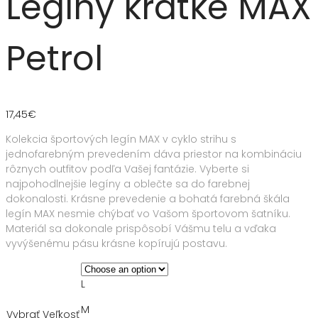
Legíny krátke MAX
Petrol
17,45
€
Kolekcia športových legín MAX v cyklo strihu s
jednofarebným prevedením dáva priestor na kombináciu
rôznych outfitov podľa Vašej fantázie. Vyberte si
najpohodlnejšie legíny a oblečte sa do farebnej
dokonalosti. Krásne prevedenie a bohatá farebná škála
legín MAX nesmie chýbať vo Vašom športovom šatníku.
Materiál sa dokonale prispôsobí Vášmu telu a vďaka
vyvýšenému pásu krásne kopírujú postavu.
L
M
Vybrať Veľkosť