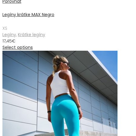
Porovnať
Legíny krátke MAX Negro
XS
Legíny
,
Krátke legíny
17,45
€
Select options