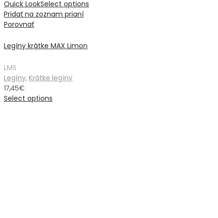
Quick Look
Select options
Pridať na zoznam prianí
Porovnať
Legíny krátke MAX Limon
L
M
S
Legíny
,
Krátke legíny
17,45
€
Select options