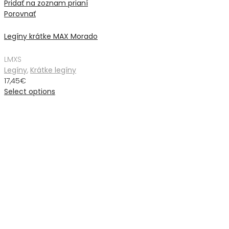
Pridať na zoznam prianí
Porovnať
Legíny krátke MAX Morado
L
M
XS
Legíny
,
Krátke legíny
17,45
€
Select options