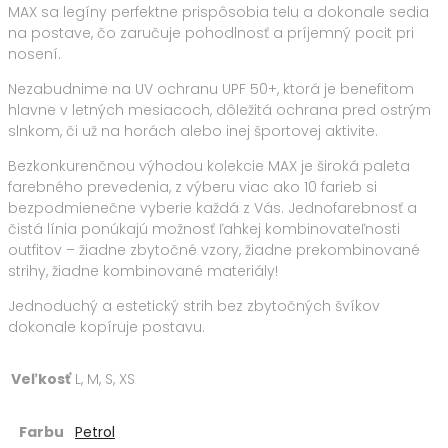
MAX sa legíny perfektne prispôsobia telu a dokonale sedia
na postave, čo zaručuje pohodlnosť a príjemný pocit pri
nosení.
Nezabudnime na UV ochranu UPF 50+, ktorá je benefitom
hlavne v letných mesiacoch, dôležitá ochrana pred ostrým
slnkom, či už na horách alebo inej športovej aktivite.
Bezkonkurenčnou výhodou kolekcie MAX je široká paleta
farebného prevedenia, z výberu viac ako 10 farieb si
bezpodmienečne vyberie každá z Vás. Jednofarebnosť a
čistá línia ponúkajú možnosť ľahkej kombinovateľnosti
outfitov – žiadne zbytočné vzory, žiadne prekombinované
strihy, žiadne kombinované materiály!
Jednoduchý a estetický strih bez zbytočných švíkov
dokonale kopíruje postavu.
Veľkosť
L, M, S, XS
Farbu
Petrol