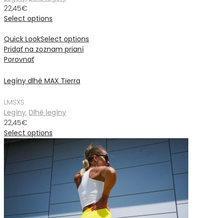
22,45
€
Select options
Quick Look
Select options
Pridať na zoznam prianí
Porovnať
Legíny dlhé MAX Tierra
L
M
S
XS
Legíny
,
Dlhé legíny
22,45
€
Select options