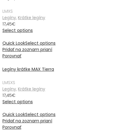
L
M
XS
Legíny
,
Krátke legíny
17,45
€
Select options
Quick Look
Select options
Pridať na zoznam prianí
Porovnať
Legíny krátke MAX Tierra
L
M
S
XS
Legíny
,
Krátke legíny
17,45
€
Select options
Quick Look
Select options
Pridať na zoznam prianí
Porovnať