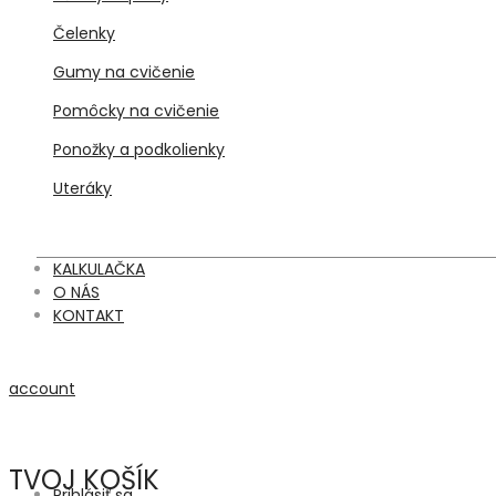
Čelenky
Gumy na cvičenie
Pomôcky na cvičenie
Ponožky a podkolienky
Uteráky
KALKULAČKA
O NÁS
KONTAKT
account
TVOJ KOŠÍK
Prihlásiť sa