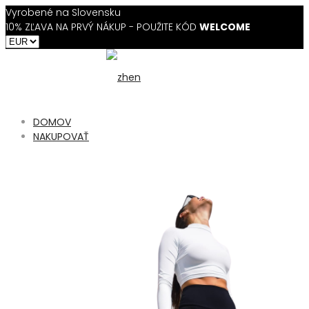
Vyrobené na Slovensku
10% ZĽAVA NA PRVÝ NÁKUP - POUŽITE KÓD
WELCOME
DOMOV
NAKUPOVAŤ