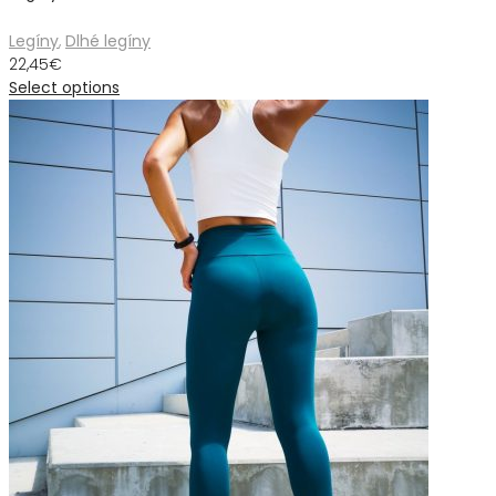
Legíny
,
Dlhé legíny
22,45
€
Select options