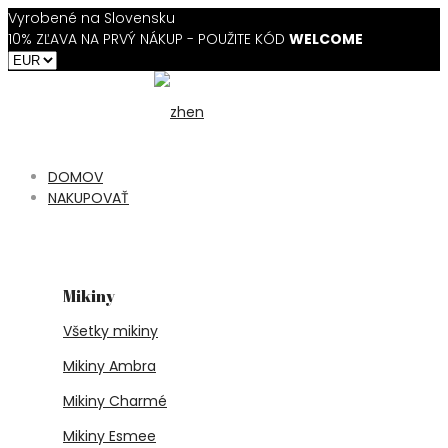
Vyrobené na Slovensku
10% ZĽAVA NA PRVÝ NÁKUP - POUŽITE KÓD
WELCOME
DOMOV
NAKUPOVAŤ
Mikiny
Všetky mikiny
Mikiny Ambra
Mikiny Charmé
Mikiny Esmee