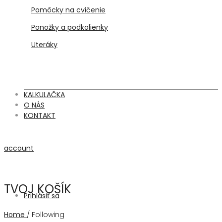
Pomôcky na cvičenie
Ponožky a podkolienky
Uteráky
KALKULAČKA
O NÁS
KONTAKT
account
TVOJ KOŠÍK
Prihlásiť sa
Home
/
Following