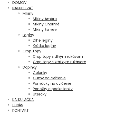
DOMOV
NAKUPOVAŤ
Mikiny
Mikiny Ambra
Mikiny Charmé
Mikiny Esmee
Legíny
Dlhé legíny
Krátke legíny
Crop Topy
Crop topy s dlhým rukávom
Crop topy s krátkym rukávom
Doplnky
Čelenky
Gumy na cvičenie
Pomôcky na cvičenie
Ponožky a podkolienky
Uteráky
KALKULAČKA
O NÁS
KONTAKT