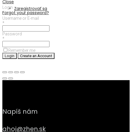
Close
Login
Zaregistrovať sa
Forgot your password?
Username or E-mail
*
cart
0
Password
*
Remember me
Napíš nám
ahoj@zhen.sk