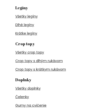
Legíny
Všetky legíny
Dlhé legíny
Krátke legíny
Crop topy
Všetky crop topy
Crop topy s dlhým rukávom
Crop topy s krátkym rukávom
Doplnky
Všetky doplnky
Čelenky
Gumy na cvičenie