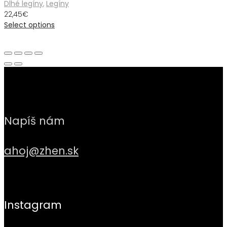
Dlhé legíny
,
Legíny
22,45
€
Select options
Napíš nám
ahoj@zhen.sk
Instagram