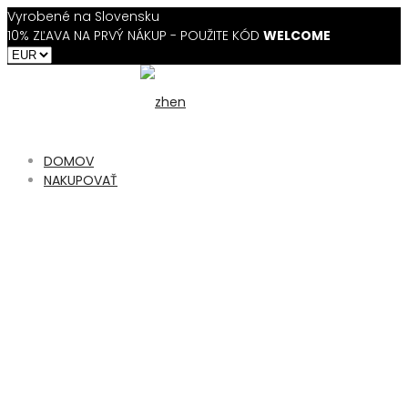
Vyrobené na Slovensku
10% ZĽAVA NA PRVÝ NÁKUP - POUŽITE KÓD
WELCOME
DOMOV
NAKUPOVAŤ