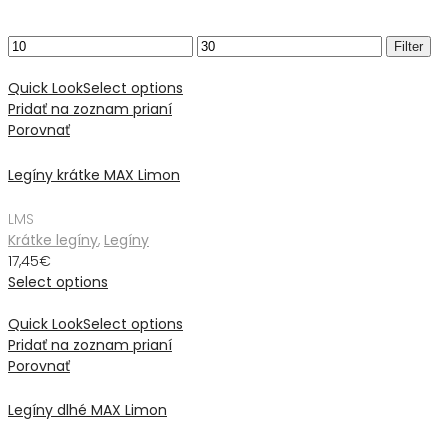
Min
Max
Filter
price
price
Quick Look
Select options
Pridať na zoznam prianí
Porovnať
Legíny krátke MAX Limon
L
M
S
Krátke legíny
,
Legíny
17,45
€
Select options
Quick Look
Select options
Pridať na zoznam prianí
Porovnať
Legíny dlhé MAX Limon