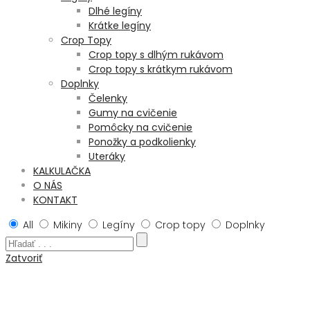
Dlhé legíny
Krátke legíny
Crop Topy
Crop topy s dlhým rukávom
Crop topy s krátkym rukávom
Doplnky
Čelenky
Gumy na cvičenie
Pomôcky na cvičenie
Ponožky a podkolienky
Uteráky
KALKULAČKA
O NÁS
KONTAKT
All
Mikiny
Legíny
Crop topy
Doplnky
Zatvoriť