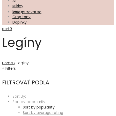
All
Mikiny
Legíny
Zaregistrovať sa
Crop topy
Doplnky
cart
0
Legíny
Home
/
Legíny
+
Filters
FILTROVAŤ PODĽA
Sort By:
Sort by popularity
Sort by popularity
Sort by average rating