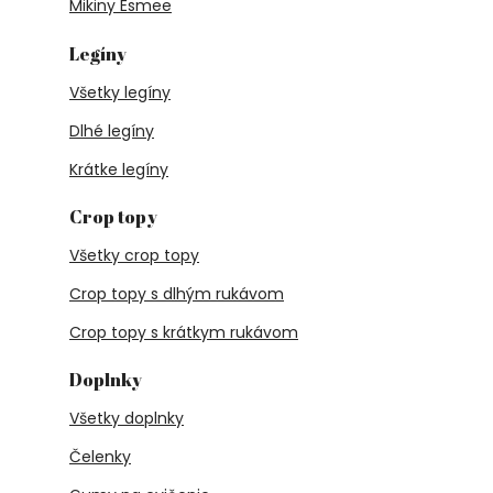
Mikiny Esmee
Legíny
Všetky legíny
Dlhé legíny
Krátke legíny
Crop topy
Všetky crop topy
Crop topy s dlhým rukávom
Crop topy s krátkym rukávom
Doplnky
Všetky doplnky
Čelenky