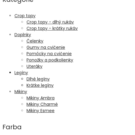
Crop topy
Crop topy - dlhý rukáv
Crop topy - krátky rukáv
Doplnky
Čelenky
Gumy na cvičenie
Pomôcky na cvičenie
Ponožky a podkolienky
Uteráky
Legíny
Dlhé legíny
Krátke legíny
Mikiny
Mikiny Ambra
Mikiny Charmé
Mikiny Esmee
Farba