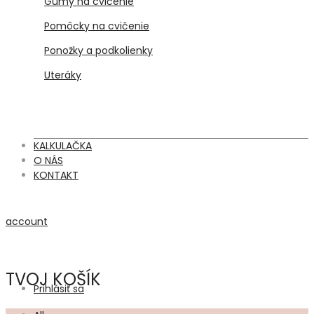
Gumy na cvičenie
Pomôcky na cvičenie
Ponožky a podkolienky
Uteráky
KALKULAČKA
O NÁS
KONTAKT
account
TVOJ KOŠÍK
Prihlásiť sa