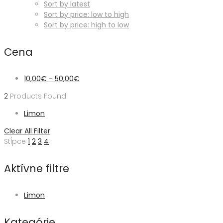
Sort by latest
Sort by price: low to high
Sort by price: high to low
Cena
10,00
€
-
50,00
€
2
Products Found
Limon
Clear All Filter
Stĺpce
1
2
3
4
Aktívne filtre
Limon
Kategórie